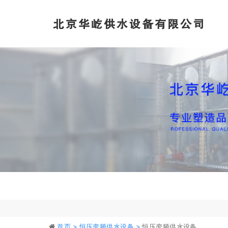
北京华屹供水设备有限公司
首页 >
恒压变频供水设备 >
恒压变频供水设备