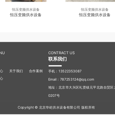
恒压变频供水设备
恒压变频供水设备
恒压变频供水设备
恒压变频供水设备
NU
CONTRACT US
联系我们
心
关于我们
合作案例
手机：13522353087
心
Email：787253124@qq.com
地址：北京市⼤兴区礼贤镇元平北路⾃贸区
0207号
Copyright © 北京华屹供水设备有限公司 版权所有